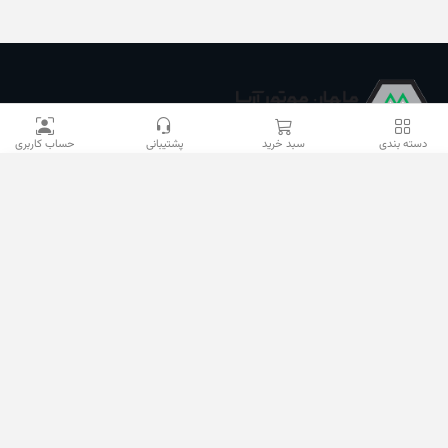
دسته بندی
سبد خرید
پشتیبانی
حساب کاربری
تهران, خیابان سعدی جنوبی, کوچه فخرایی, کوچه کاوه, پلاک 56,
شرکت ماهان موتورآریا
09100533887 / 02133933400
02133941528
sales@mahanmotor.com