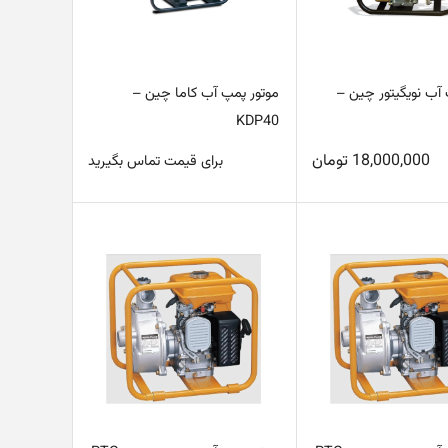
 آب نویگیتور چین –
موتور پمپ آب کاما چین –
KDP40
18,000,000
تومان
برای قیمت تماس بگیرید