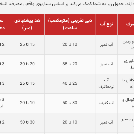
ارند. جدول زیر به شما کمک می‌کند بر اساس سناریوی واقعی مصرف، انتخ
دبی تقریبی (مترمکعب/
هد پیشنهادی
سا
صرف
نوع آب
ساعت)
(متر)
دها
 و زمین
آب تمیز
10 تا 20
15 تا 25
2 اینچ
ک
اورزی
آب تمیز
20 تا 35
20 تا 30
3 اینچ
ط
انال یا
آب
25 تا 40
15 تا 25
3 اینچ
نه
نیمه‌کثیف
ودال و
آب کثیف
30 تا 50
10 تا 20
ه
ای
در مسیر
آب تمیز
10 تا 20
30 تا 50
2 اینچ