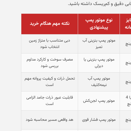
ابی دقیق و کم‌ریسک داشته باشید.
یز
نوع موتور پمپ
نکته مهم هنگام خرید
نه
پیشنهادی
موتور پمپ بنزینی آب
دبی متناسب با متراژ زمین
تمیز
انتخاب شود
موتور پمپ بنزینی یا
مصرف سوخت و کارکرد مداوم
دیزلی
بررسی شود
موتور پمپ آب
تحمل ذرات و کیفیت پروانه مهم
نیمه‌کثیف
است
3 یا 4
قابلیت عبور ذرات جامد الزامی
موتور پمپ لجن‌کش
نچ
است
موتور پمپ فشار قوی
هد واقعی مسیر محاسبه شود