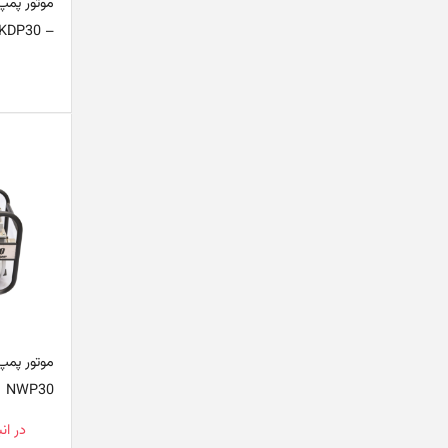
– KDP30
موتور پمپ
NWP30
در ان