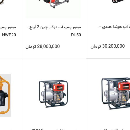
 آب هوندا هندی –
موتور پمپ آب دوکار چین 2 اینچ –
موتور پمپ
NWP20
DU50
30,200,000
تومان
28,000,000
تومان