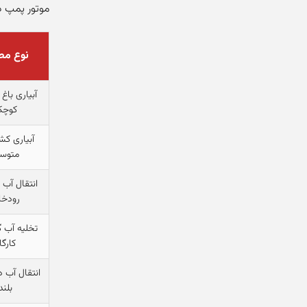
موتور پمپ د
نوع م
آبیاری باغ
کوچ
آبیاری کش
متوس
انتقال آب ک
رودخا
تخلیه آب گ
کارگا
انتقال آب 
بلند