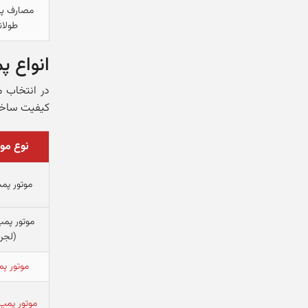
مصارف پرو
طولان
انواع 
در انتخاب م
کیفیت ساخت،
نوع مو
موتور پم
موتور پم
(لجن
موتور پم
موتور پمپ 