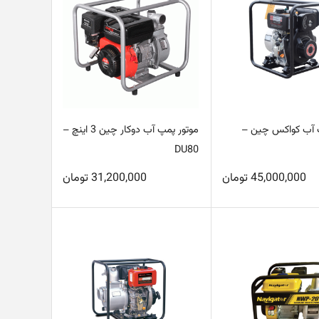
 آب کواکس چین –
موتور پمپ آب دوکار چین 3 اینچ –
DU80
45,000,000
تومان
31,200,000
تومان