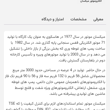
الکتروموتور میکسان
معرفی
مشخصات
امتیاز و دیدگاه
میکسان موتور در سال 1977 در هاسکوی به عنوان یک کارگاه با تولید
71 موتور الکتریکی قفس سنجابی پایه گذاری شد. در سال 1982 با
ساخت پمپ های غوطه وری که بخش بزرگی از بازار داخلی را تشکیل
می دهد و در سال 2003 با تولید موتورهای ویبره و تأسیس کارخانه
دوم در بلغارستان گسترش یافت.
در حال حاضر تولید در 4 عرصه در مساحتی حدود 3000 متر مربع
محصولاتی شامل 56 فریم تا 132 فریم سه فاز و 56 تا 90 فریم تک فاز
با الکتروموتورهای ناهمزمان عمومی خازن دائمی، پمپ های غوطه
وری، مشعل، ارتعاش، الکتروموتورهای ویژه شفت و فلنج توسط
ماشین های تولیدی پیشرفته می باشد.
میکسان موتور تمام استانداردهای لازم برای کنترل کیفیت را که TSE
تعیین می کند مطابق با استانداردهای DIN، IEC و مطابق با گواهینامه