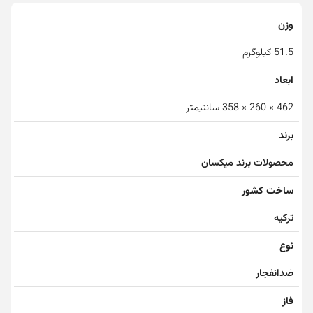
وزن
51.5 کیلوگرم
ابعاد
462 × 260 × 358 سانتیمتر
برند
محصولات برند میکسان
ساخت کشور
ترکیه
نوع
ضدانفجار
فاز