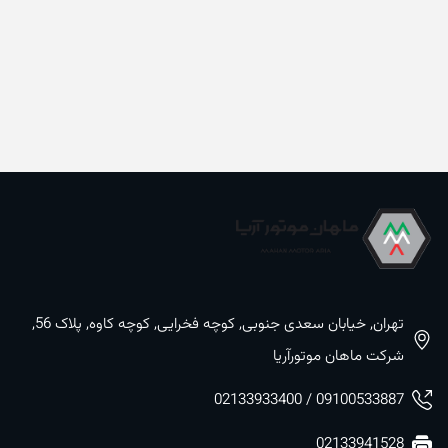
تهران, خیابان سعدی جنوبی, کوچه فخرایی, کوچه کاوه, پلاک 56,
شرکت ماهان موتورآریا
09100533887 / 02133933400
02133941528