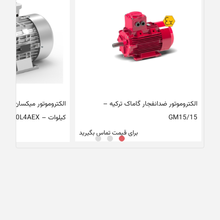
الکتروموتور ضدانفجار گاماک ترکیه –
GM15/15
کیلوات – 90L4AEX – ضدانفجار
00
برای قیمت تماس بگیرید