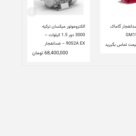
ضدانفجار گاماک
الکتروموتور میکسان ترکیه
3000 دور 1.5 کیلوات –
90S2A EX – ضدانفجار
یمت تماس بگیرید
68,400,000
تومان