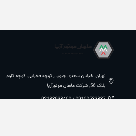
تهران, خیابان سعدی جنوبی, کوچه فخرایی, کوچه کاوه,
پلاک 56, شرکت ماهان موتورآریا
09100533887 / 02133933400
02133941528
sales@mahanmotor.com