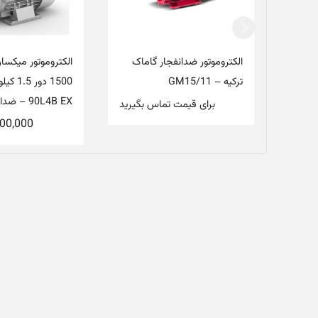
الکتروموتور ضدانفجار گاماک
الکتروموتور میکسان
ترکیه – GM15/11
1500 دور 5
90L4B EX – ضدانفجار
برای قیمت تماس بگیرید
900,000