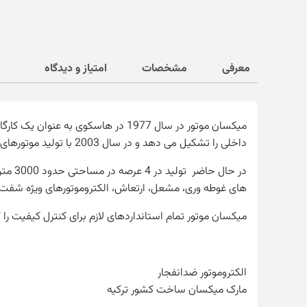
معرفی
مشخصات
امتیاز و دیدگاه
داخلی را تشکیل می دهد و در سال 2003 با تولید موتورهای ویبره و تأسیس کارخانه دوم در بلغارستان گسترش یافت.
های غوطه وری، مشعل، ارتعاش، الکتروموتورهای ویژه شفت 
میکسان موتور تمام استانداردهای لازم برای کنترل کیفیت را که TSE تعیین می کند مطابق با استانداردهای DIN، IEC و مطابق با گواهینامه های CE دارا 
الکتروموتور ضدانفجار
مارک میکسان ساخت کشور ترکیه