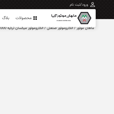
ورود/ثبت نام
محصولات
بلاگ
ماهان‌ موتور
/
الکتروموتور صنعتی
/
الکتروموتور میکسان ترکیه 3000 دور 0.75 کیلوات – 802A EX – ضدانفجار