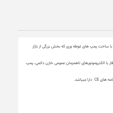
سان موتور در سال 1977 در هاسکوی به عنوان یک کارگاه با تولید 71 موتور الکتریکی قفس سنجابی پایه گذاری شد. در سال 1982 با ساخت پمپ های غوطه وری که بخش بزرگی از بازار
ه در مساحتی حدود 3000 متر مربع محصولاتی شامل 56 فریم تا 132 فریم سه فاز و 56 تا 90 فریم تک فاز با الکتروموتورهای ناهمزمان عمومی خازن دائمی، پمپ