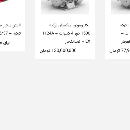
 ترکیه
الکتروموتور میکسان ترکیه
الکتروموتور 
1. کیلوات –
1500 دور 4 کیلوات – 1124A
ترکیه – GM15/37
EX – ضدانفجار
برای ق
77,
تومان
130,000,000
تومان