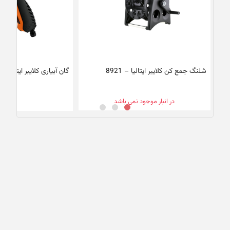
شلنگ جمع کن کلایبر ایتالیا – 8921
گان آبیاری کلایبر ایتالیا – 9563
0
در انبار موجود نمی باشد