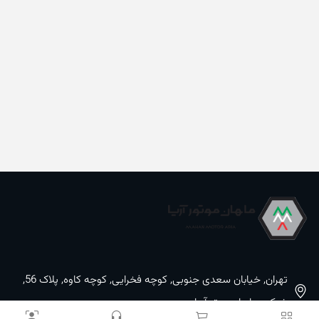
تهران, خیابان سعدی جنوبی, کوچه فخرایی, کوچه کاوه, پلاک 56,
شرکت ماهان موتورآریا