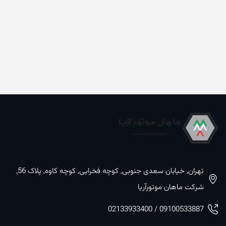
تهران, خیابان سعدی جنوبی, کوچه فخرایی, کوچه کاوه, پلاک 56,
شرکت ماهان موتورآریا
09100533887 / 02133933400