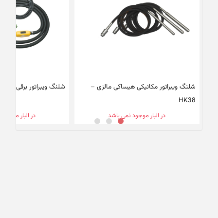
شلنگ ویبراتور مکانیکی هیساکی مالزی –
شلنگ ویبراتور برقی اینارکو اسپ
HK38
در انبار موجود نمی باشد
در انبار موجود 