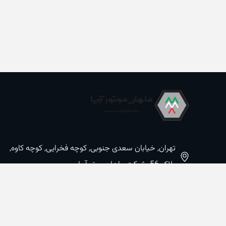
تهران, خیابان سعدی جنوبی, کوچه فخرایی, کوچه کاوه,
پلاک 56, شرکت ماهان موتورآریا
09100533887 / 02133933400
02133941528