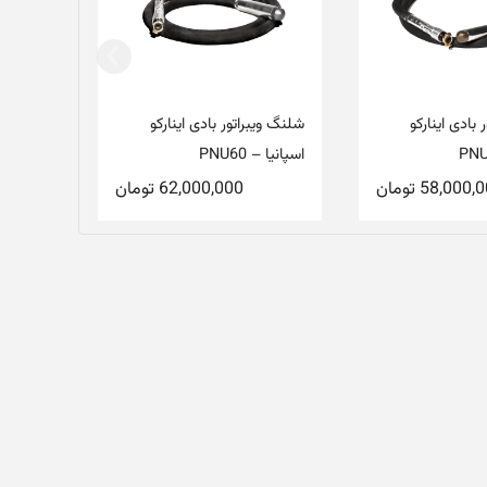
بادی اینارکو
شلنگ ویبراتور بادی اینارکو
اسپانیا – PNU60
58,000,
تومان
62,000,000
تومان