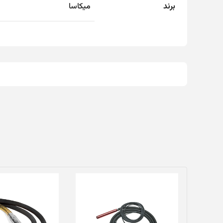
برند
میکاسا