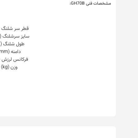
مشخصات فنی GH70B:
قطر سر شلنگ (dia)
سایز سرشلنگ (inch)
طول شلنگ (m)
دامنه (mm)
فرکانس لرزش (HZ)
وزن (kg)