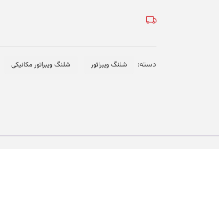
GH70B
عدد
دسته:
شلنگ ویبراتور
شلنگ ویبراتور مکانیکی