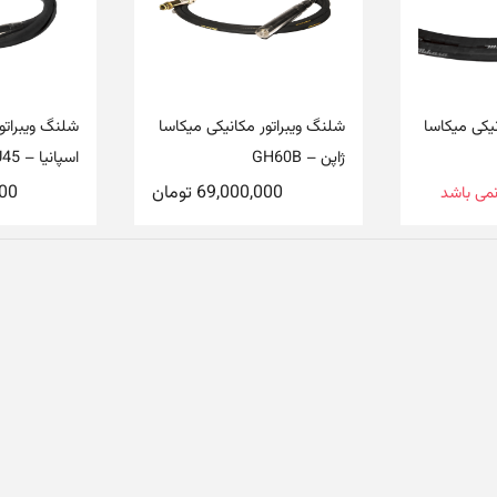
یکی میکاسا
شلنگ ویبراتور مکانیکی میکاسا
شلنگ ویبراتور 
ژاپن – GH60B
اسپانیا – PNU45
69,000,000
تومان
000
نمی باشد