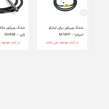
شلنگ ویبراتور برقی اینارکو
شلنگ ویبراتور مکان
اسپانیا – M7AFP
ژاپن – GH45B
در انبار موجود نمی باشد
در انبار موجود 