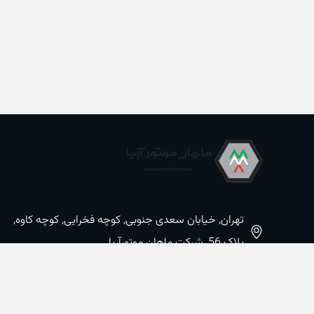
تهران, خیابان سعدی جنوبی, کوچه فخرایی, کوچه کاوه,
پلاک 56, شرکت ماهان موتورآریا
09100533887 / 02133933400
02133941528