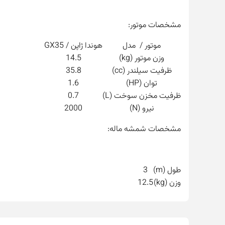
مشخصات موتور:
موتور / مدل
هوندا ژاپن / GX35
وزن موتور (kg)
14.5
ظرفیت سیلندر (cc)
35.8
توان (HP)
1.6
ظرفیت مخزن سوخت (L)
0.7
نیرو (N)
2000
مشخصات شمشه ماله:
طول (m)
3
وزن (kg)
12.5