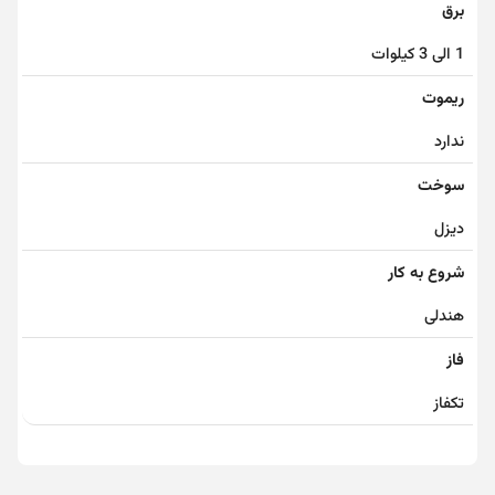
برق
1 الی 3 کیلوات
ریموت
ندارد
سوخت
دیزل
شروع به کار
هندلی
فاز
تکفاز