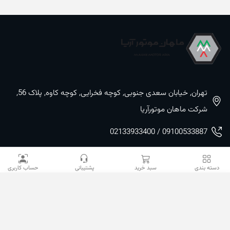
تهران, خیابان سعدی جنوبی, کوچه فخرایی, کوچه کاوه, پلاک 56,
شرکت ماهان موتورآریا
09100533887 / 02133933400
02133941528
دسته بندی
سبد خرید
پشتیبانی
حساب کاربری
sales@mahanmotor.com