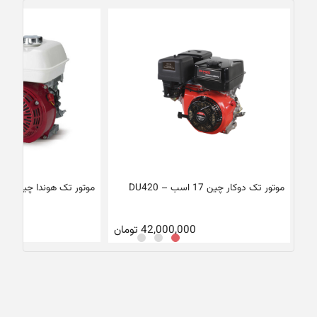
موتور تک دوکار چین 17 اسب – DU420
موتور تک هوندا چین – GX160
42,000,000
تومان
برا