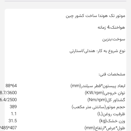
موتور تک هوندا ساخت کشور چین
هواخنک،4 زمانه
سوخت:بنزین
نوع شروع به کار: هندلی/استارتی
مشخصات فنی:
ابعاد پیستون*قطر سیلندر(mm)
64*88
توان خروجی(KW/rpm)
8.7/3600
گشتاور کل(Nm/rpm)
6.4/2500
حجم موتور(سانتتی متر مکعب)
389
ظرفیت روغن(L)
1.1
وزن خشک(kg)
31.5
طول*عرض*ارتفاع(mm)
407*485*449