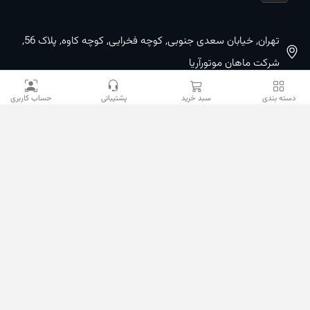
تهران, خیابان سعدی جنوبی, کوچه فخرایی, کوچه کاوه, پلاک 56,
شرکت ماهان موتورآریا
09100533887 / 02133933400
دسته بندی
سبد خرید
پشتیبانی
حساب کاربری
02133941528
sales@mahanmotor.com
دسترسی سریع
خدمات مشتریان