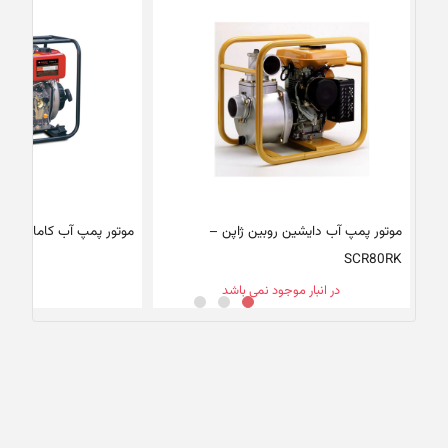
موتور پمپ آب دایشین روبین ژاپن –
موتور پمپ آب کاما چین – P40
SCR80RK
در انبار موجود نمی باشد
برا