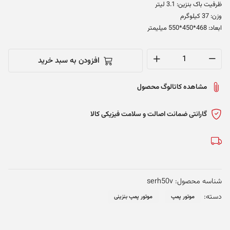
ظرفیت باک بنزین: 3.1 لیتر
وزن: 37 کیلوگرم
ابعاد: 468*450*550 میلیمتر
افزودن به سبد خرید
موتور
پمپ
مشاهده کاتالوگ محصول
آب
ارتفاع
بالا
گارانتی ضمانت اصالت و سلامت فیزیکی کالا
هوندا
کوشین
ژاپن
-
SERH-
شناسه محصول:
serh50v
50V
دسته:
موتور پمپ
موتور پمپ بنزینی
عدد