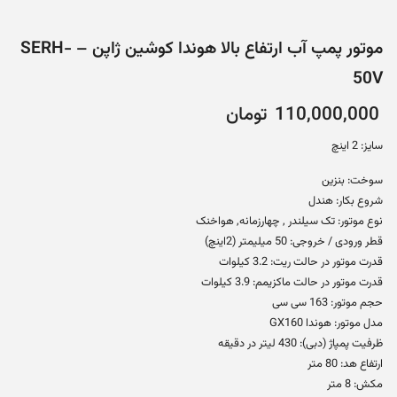
موتور پمپ آب ارتفاع بالا هوندا کوشین ژاپن – SERH-
50V
110,000,000
تومان
سایز: 2 اینچ
سوخت: بنزین
شروع بکار: هندل
نوع موتور: تک سیلندر , چهارزمانه, هواخنک
قطر ورودی / خروجی: 50 میلیمتر (2اینچ)
قدرت موتور در حالت ریت: 3.2 کیلوات
قدرت موتور در حالت ماکزیمم: 3.9 کیلوات
حجم موتور: 163 سی سی
مدل موتور: هوندا GX160
ظرفیت پمپاژ (دبی): 430 لیتر در دقیقه
ارتفاع هد: 80 متر
مکش: 8 متر