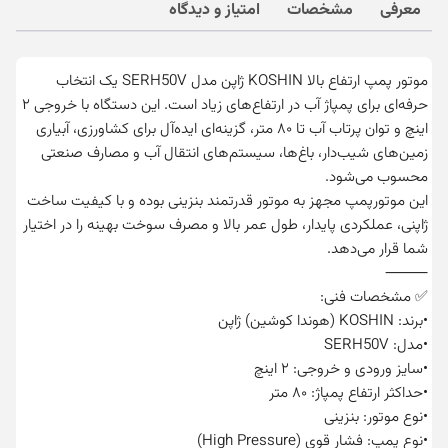
معرفی
مشخصات
امتیاز و دیدگاه
موتور پمپ ارتفاع بالا KOSHIN ژاپن مدل SERH50V یک انتخاب
حرفه‌ای برای پمپاژ آب در ارتفاع‌های زیاد است. این دستگاه با خروجی ۲
اینچ و توان پرتاب آب تا ۸۰ متر، گزینه‌ای ایده‌آل برای کشاورزی، آبیاری
زمین‌های شیب‌دار، باغ‌ها، سیستم‌های انتقال آب و مصارف صنعتی
محسوب می‌شود.
این موتورپمپ مجهز به موتور قدرتمند بنزینی بوده و با کیفیت ساخت
ژاپنی، عملکردی پایدار، طول عمر بالا و مصرف سوخت بهینه را در اختیار
شما قرار می‌دهد.
⸻
✅ مشخصات فنی:
•برند: KOSHIN (هوندا کوشین) ژاپن
•مدل: SERH50V
•سایز ورودی و خروجی: ۲ اینچ
•حداکثر ارتفاع پمپاژ: ۸۰ متر
•نوع موتور: بنزینی
•نوع پمپ: فشار قوی (High Pressure)