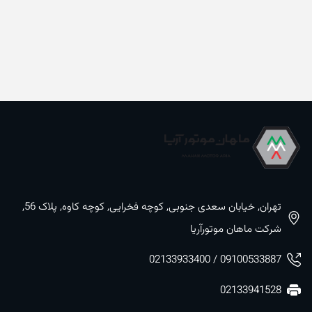
تهران, خیابان سعدی جنوبی, کوچه فخرایی, کوچه کاوه, پلاک 56,
شرکت ماهان موتورآریا
09100533887 / 02133933400
02133941528