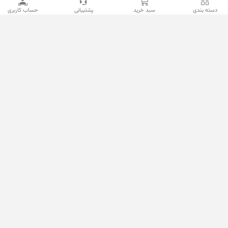
دسته بندی
سبد خرید
پشتیبانی
حساب کاربری
09100533887 / 02133933400
02133941528
sales@mahanmotor.com
دسترسی سریع
خدمات مشتریان
نمادها و مجوزها