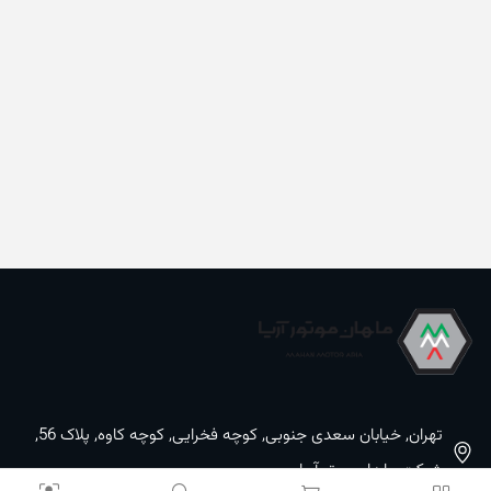
تهران, خیابان سعدی جنوبی, کوچه فخرایی, کوچه کاوه, پلاک 56,
شرکت ماهان موتورآریا