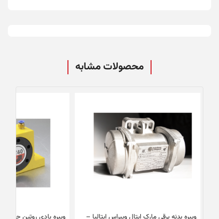
محصولات مشابه
ویبره بدنه برقی مارک ایتال ویبراس ایتالیا –
ویبره بادی روتین چین – GT40