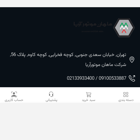
تهران, خیابان سعدی جنوبی, کوچه فخرایی, کوچه کاوه, پلاک 56,
شرکت ماهان موتورآریا
09100533887 / 02133933400
02133941528
دسته بندی
سبد خرید
پشتیبانی
حساب کاربری
sales@mahanmotor.com