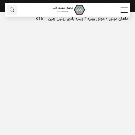
ماهان‌ موتور
/
موتور ویبره
/
ویبره بادی روتین چین – K16