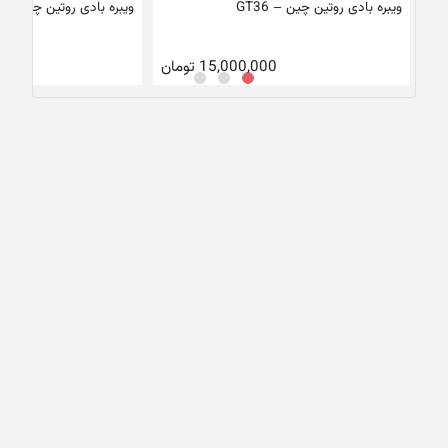
ویبره بادی روتین چین – GT36
ویبره بادی روتین چین – K20
15,000,000
تومان
0