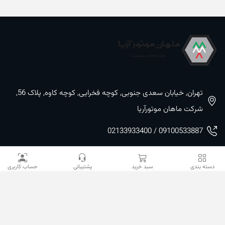
تهران, خیابان سعدی جنوبی, کوچه فخرایی, کوچه کاوه, پلاک 56,
شرکت ماهان موتورآریا
09100533887 / 02133933400
02133941528
دسته بندی
سبد خرید
پشتیبانی
حساب کاربری
sales@mahanmotor.com