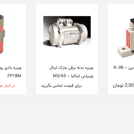
– K-08
ویبره بدنه برقی مارک ایتال
ویبره بادی ر
ویبراس ایتالیا – M3/65
FP18M
2,50
تومان
برای قیمت تماس بگیرید
در انبار 