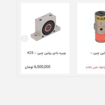
وتین چین –
ویبره بادی روتین چین – K25
6,500,000
تومان
موجود نمی باشد