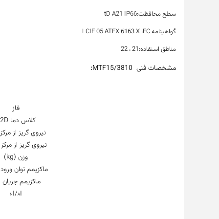
سطح محافظت:tD A21 IP66
گواهینامه LCIE 05 ATEX 6163 X :EC
مناطق استفاده:21 ، 22
:
مشخصات فنی MTF15/3810
فاز
کلاس دما II2D
نیروی گریز از مرکز (g
نیروی گریز از مرکز (KN
وزن (kg)
ماکزیمم توان ورودی 
ماکزیمم جریان (A)
/I
I
N
A