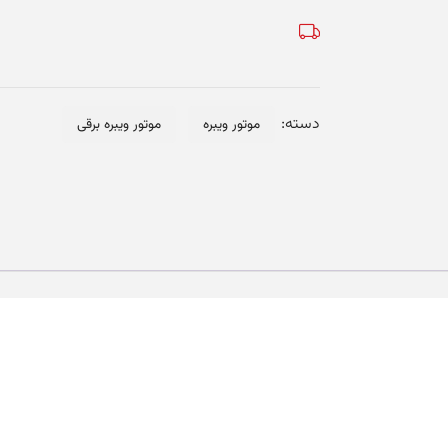
-
MTF
15/3810
عدد
دسته:
موتور ویبره
موتور ویبره برقی