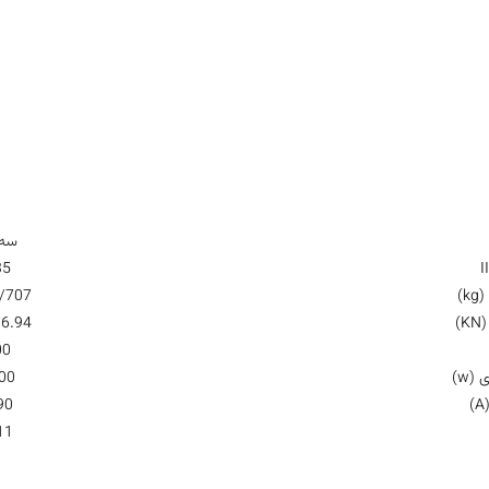
سه 
35
k)
/707
)
/6.94
00
(w)
00
90
11