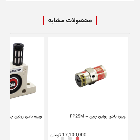
محصولات مشابه
ویبره بادی روتین چین – FP25M
ویبره بادی روتین چین – K-08
17,100,000
تومان
0