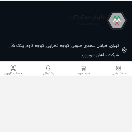
تهران, خیابان سعدی جنوبی, کوچه فخرایی, کوچه کاوه, پلاک 56,
شرکت ماهان موتورآریا
09100533887 / 02133933400
دسته بندی
سبد خرید
پشتیبانی
حساب کاربری
02133941528
sales@mahanmotor.com
دسترسی سریع