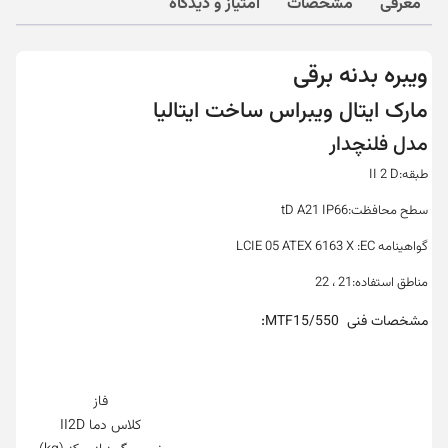
معرفی
مشخصات
امتیاز و دیدگاه
ویبره بدنه برقی
مارک ایتال ویبراس ساخت ایتالیا
مدل فلنچدار
طبقه:II 2 D
سطح محافظت:tD A21 IP66
گواهینامه LCIE 05 ATEX 6163 X :EC
مناطق استفاده:21 ، 22
:
مشخصات فنی MTF15/550
فاز
کلاس دما II2D