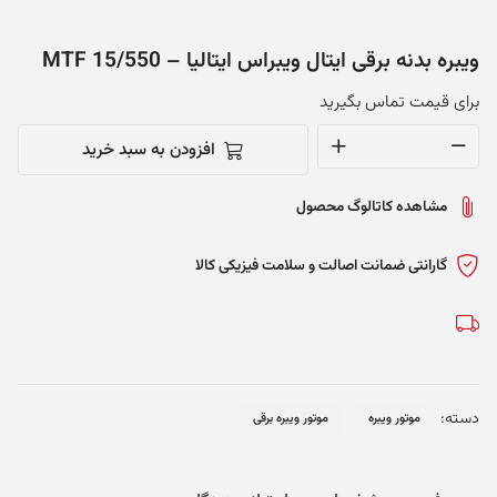
ویبره بدنه برقی ایتال ویبراس ایتالیا – MTF 15/550
برای قیمت تماس بگیرید
افزودن به سبد خرید
ویبره
بدنه
مشاهده کاتالوگ محصول
برقی
ایتال
ویبراس
گارانتی ضمانت اصالت و سلامت فیزیکی کالا
ایتالیا
-
MTF
15/550
عدد
دسته:
موتور ویبره
موتور ویبره برقی