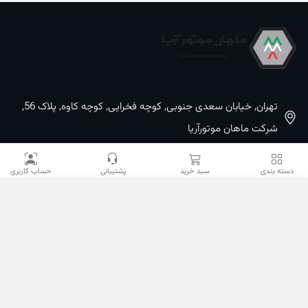
تهران, خیابان سعدی جنوبی, کوچه فخرایی, کوچه کاوه, پلاک 56,
شرکت ماهان موتورآریا
09100533887 / 02133933400
دسته بندی
سبد خرید
پشتیبانی
حساب کاربری
02133941528
sales@mahanmotor.com
دسترسی سریع