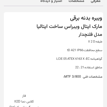
معرفی
مشخصات
امتیاز و دیدگاه
ویبره بدنه برقی
مارک ایتال ویبراس ساخت ایتالیا
مدل فلنچدار
طبقه:II 2 D
سطح محافظت:tD A21 IP66
گواهینامه LCIE 05 ATEX 6163 X :EC
مناطق استفاده:21 ، 22
:
مشخصات فنی MTF 3/800
فاز
کلاس دما II2D