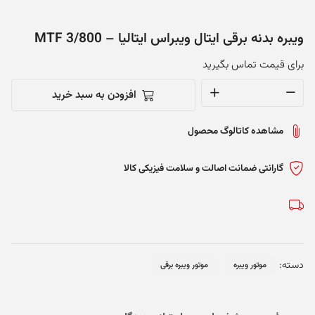
ویبره بدنه برقی ایتال ویبراس ایتالیا – MTF 3/800
برای قیمت تماس بگیرید
افزودن به سبد خرید
ویبره
بدنه
مشاهده کاتالوگ محصول
برقی
ایتال
ویبراس
گارانتی ضمانت اصالت و سلامت فیزیکی کالا
ایتالیا
-
MTF
3/800
عدد
دسته:
موتور ویبره
موتور ویبره برقی