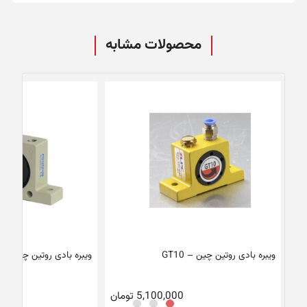
محصولات مشابه
ویبره بادی روتین چین – GT10
ویبره بادی روتین چین – K20
5,100,000
تومان
0