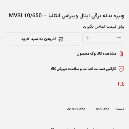
ویبره بدنه برقی ایتال ویبراس ایتالیا – MVSI 10/650
برای قیمت تماس بگیرید
افزودن به سبد خرید
ویبره
بدنه
مشاهده کاتالوگ محصول
برقی
ایتال
ویبراس
گارانتی ضمانت اصالت و سلامت فیزیکی کالا
ایتالیا
-
MVSI
10/650
عدد
دسته:
موتور ویبره
موتور ویبره برقی