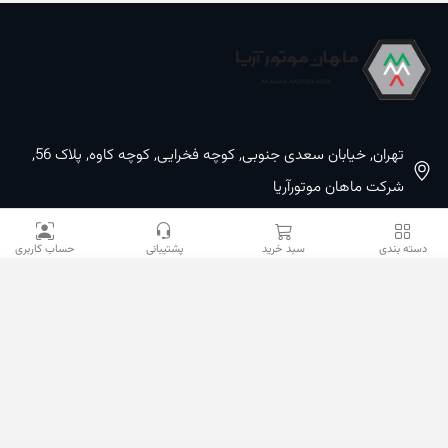
تهران, خیابان سعدی جنوبی, کوچه فخرایی, کوچه کاوه, پلاک 56,
شرکت ماهان موتورآریا
09100533887 / 02133933400
دسته بندی
سبد خرید
پشتیبانی
حساب کاربری
02133941528
sales@mahanmotor.com
دسترسی سریع