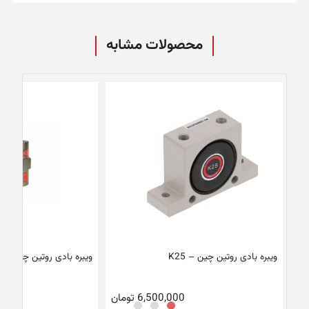
محصولات مشابه
ویبره بادی روتین چین – K25
ویبره بادی روتین چین – FP35M
6,500,000
تومان
00