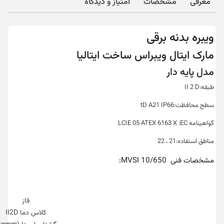
معرفی
مشخصات
امتیاز و دیدگاه
ویبره بدنه برقی
مارک ایتال ویبراس ساخت ایتالیا
مدل پایه دار
طبقه:II 2 D
سطح محافظت:tD A21 IP66
گواهینامه LCIE 05 ATEX 6163 X :EC
مناطق استفاده:21 ، 22
مشخصات فنی MVSI 10/650:
فاز
کلاس دما II2D