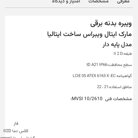
معرفی
مشخصات
امتیاز و دیدگاه
ویبره بدنه برقی
مارک ایتال ویبراس ساخت ایتالیا
مدل پایه دار
طبقه:II 2 D
سطح محافظت:tD A21 IP66
گواهینامه LCIE 05 ATEX 6163 X :EC
مناطق استفاده:21 ، 22
مشخصات فنی MVSI 10/2610:
فاز
کلاس دما II2D