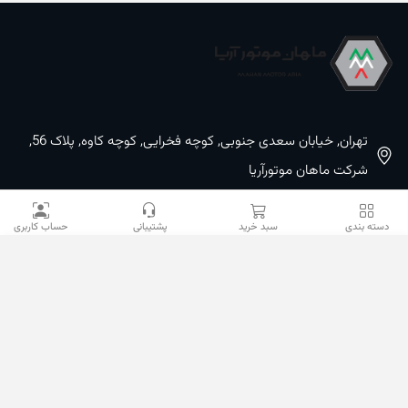
تهران, خیابان سعدی جنوبی, کوچه فخرایی, کوچه کاوه, پلاک 56,
شرکت ماهان موتورآریا
09100533887 / 02133933400
دسته بندی
سبد خرید
پشتیبانی
حساب کاربری
02133941528
sales@mahanmotor.com
دسترسی سریع