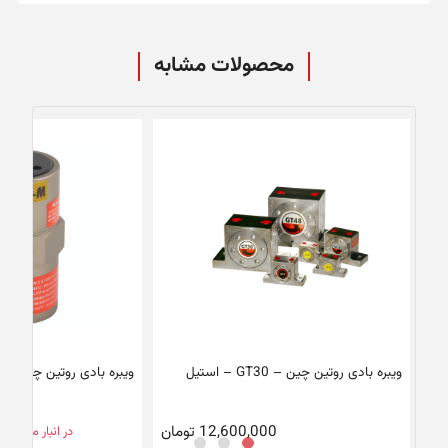
محصولات مشابه
ویبره بادی روتین چین – GT30 – استیل
ویبره بادی روتین چین – FP18M
12,600,000
تومان
در انبار موجود 