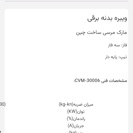
ویبره بدنه برقی
مارک مرسی ساخت چین
فاز: سه فاز
تیپ: پایه دار
مشخصات فنی CVM-30006:
میزان ضربه(kg-kn)
(2931-30)
توان(KW)
راندمان(%)
جریان(َA)
وزن(kg)
4