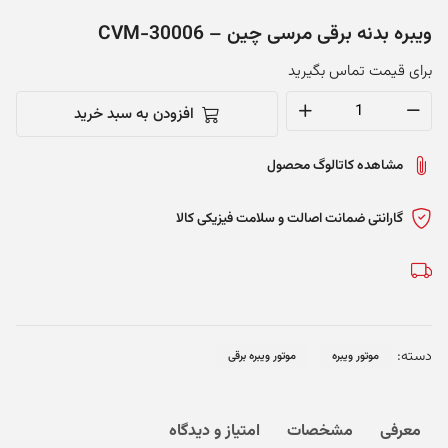
ویبره بدنه برقی مرسی چین – CVM-30006
برای قیمت تماس بگیرید
افزودن به سبد خرید
ویبره
بدنه
مشاهده کاتالوگ محصول
برقی
مرسی
چین
گارانتی ضمانت اصالت و سلامت فیزیکی کالا
-
CVM-
30006
عدد
دسته:
موتور ویبره
موتور ویبره برقی
معرفی
مشخصات
امتیاز و دیدگاه