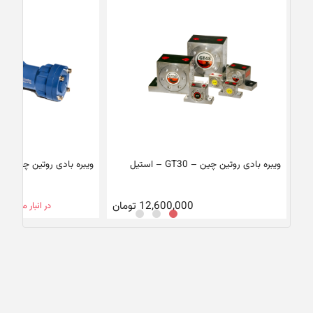
ویبره بادی روتین چین – GT30 – استیل
ویبره بادی روتین چین – SK30
12,600,000
تومان
در انبار موجود 