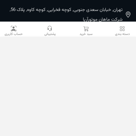
تهران, خیابان سعدی جنوبی, کوچه فخرایی, کوچه کاوه, پلاک 56,
شرکت ماهان موتورآریا
09100533887 / 02133933400
دسته بندی
سبد خرید
پشتیبانی
حساب کاربری
02133941528
sales@mahanmotor.com
دسترسی سریع
خدمات مشتریان
نمادها و مجوزها