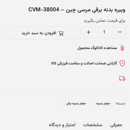
ویبره بدنه برقی مرسی چین – CVM-38004
برای قیمت تماس بگیرید
افزودن به سبد خرید
ویبره
بدنه
مشاهده کاتالوگ محصول
برقی
مرسی
چین
گارانتی ضمانت اصالت و سلامت فیزیکی کالا
-
CVM-
38004
عدد
دسته:
موتور ویبره
موتور ویبره برقی
معرفی
مشخصات
امتیاز و دیدگاه