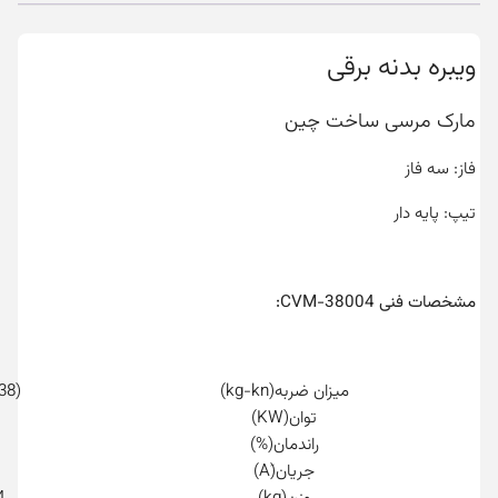
ویبره بدنه برقی
مارک مرسی ساخت چین
فاز: سه فاز
تیپ: پایه دار
مشخصات فنی CVM-38004:
میزان ضربه(kg-kn)
(3830-38)
توان(KW)
راندمان(%)
جریان(َA)
وزن(kg)
4