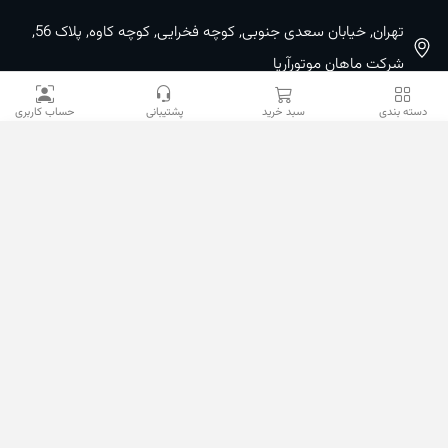
تهران, خیابان سعدی جنوبی, کوچه فخرایی, کوچه کاوه, پلاک 56,
شرکت ماهان موتورآریا
09100533887 / 02133933400
دسته بندی
سبد خرید
پشتیبانی
حساب کاربری
02133941528
sales@mahanmotor.com
دسترسی سریع
خدمات مشتریان
نمادها و مجوزها