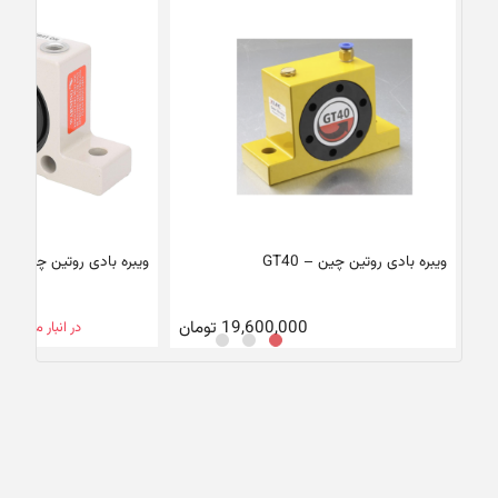
ویبره بادی روتین چین – GT40
ویبره بادی روتین چین – K16
19,600,000
تومان
در انبار موجود 