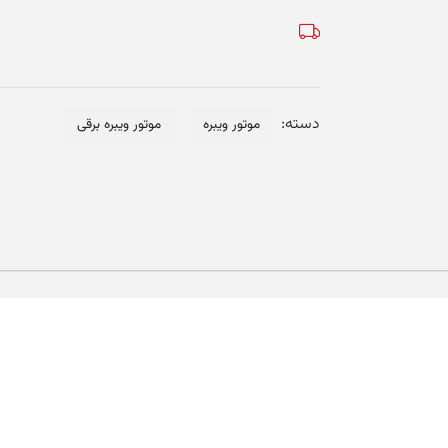
CVM-
8006
عدد
دسته:
موتور ویبره
موتور ویبره برقی