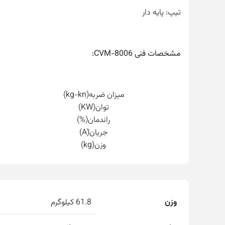
تیپ: پایه دار
مشخصات فنی CVM-8006:
میزان ضربه(kg-kn)
توان(KW)
راندمان(%)
جریان(َA)
وزن(kg)
وزن
61.8 کیلوگرم