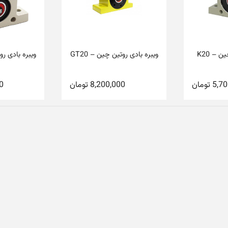
 – K20
ویبره بادی روتین چین – GT20
ویبره بادی روت
5,70
تومان
8,200,000
تومان
0