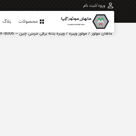
ورود/ثبت نام
محصولات
بلاگ
ماهان‌ موتور
/
موتور ویبره
/
ویبره بدنه برقی مرسی چین – CVM-8006