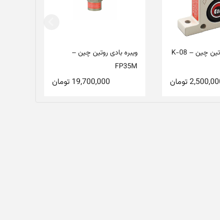
ین چین – K-08
ویبره بادی روتین چین –
FP35M
2,500,00
تومان
19,700,000
تومان