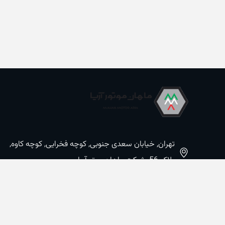
تهران, خیابان سعدی جنوبی, کوچه فخرایی, کوچه کاوه,
پلاک 56, شرکت ماهان موتورآریا
09100533887 / 02133933400
02133941528