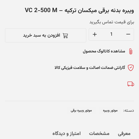
ویبره بدنه برقی میکسان ترکیه – VC 2-500 M
برای قیمت تماس بگیرید
افزودن به سبد خرید
ویبره
بدنه
مشاهده کاتالوگ محصول
برقی
میکسان
ترکیه
گارانتی ضمانت اصالت و سلامت فیزیکی کالا
-
VC
2-
500
M
دسته:
موتور ویبره
موتور ویبره برقی
عدد
معرفی
مشخصات
امتیاز و دیدگاه