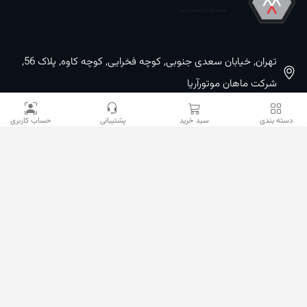
تهران, خیابان سعدی جنوبی, کوچه فخرایی, کوچه کاوه, پلاک 56,
شرکت ماهان موتورآریا
09100533887 / 02133933400
دسته بندی
سبد خرید
پشتیبانی
حساب کاربری
02133941528
sales@mahanmotor.com
دسترسی سریع
خدمات مشتریان