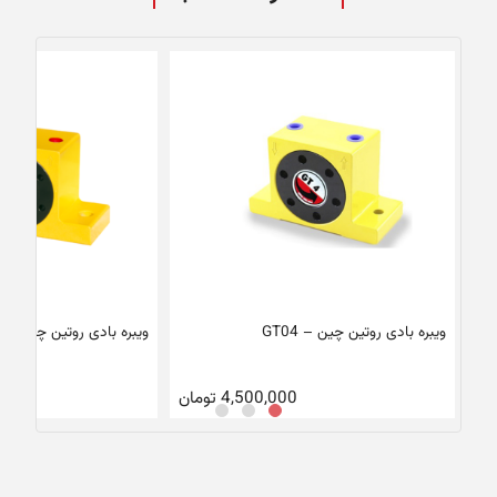
ویبره بادی روتین چین – GT04
ویبره بادی روتین چین – GT60
4,500,000
تومان
00