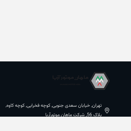
تهران, خیابان سعدی جنوبی, کوچه فخرایی, کوچه کاوه,
پلاک 56, شرکت ماهان موتورآریا
09100533887 / 02133933400