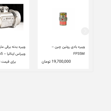
ویبره بادی روتین چین –
ویبره بدنه برقی مار
FP35M
ویبراس ایتالیا – M3/65
19,700,000
تومان
برای قیمت 