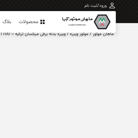
ورود/ثبت نام
محصولات
بلاگ
ماهان‌ موتور
/
موتور ویبره
/
ویبره بدنه برقی میکسان ترکیه – VDF 2-1100 – فلنچ دار