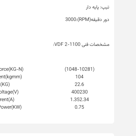
تیپ: پایه دار
دور دقیقه(RPM):3000
مشخصات فنی VDF 2-1100:
Force(KG-N)
(1048-10281)
ent(kgmm)
104
(KG)
22.6
ltage(V)
400230
rent(A)
1.352.34
Power(KW)
0.75