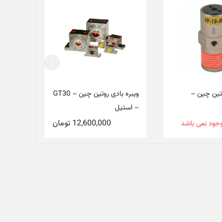
وتین چین –
ویبره بادی روتین چین – GT30
– استیل
12,600,000
تومان
موجود نمی باشد