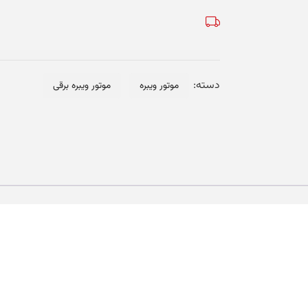
VDF
2-
1100
-
فلنچ
دسته:
موتور ویبره
موتور ویبره برقی
دار
عدد