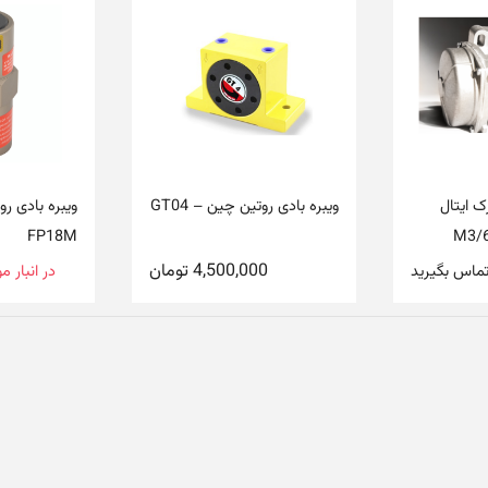
ک ایتال
ویبره بادی روتین چین – GT04
ویبره بادی ر
FP18M
4,500,000
تومان
تماس بگیرید
در انبار 