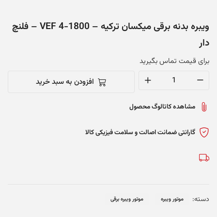
ویبره بدنه برقی میکسان ترکیه – VEF 4-1800 – فلنچ
دار
برای قیمت تماس بگیرید
افزودن به سبد خرید
ویبره
بدنه
مشاهده کاتالوگ محصول
برقی
میکسان
ترکیه
گارانتی ضمانت اصالت و سلامت فیزیکی کالا
-
VEF
4-
1800
-
دسته:
موتور ویبره
موتور ویبره برقی
فلنچ
دار