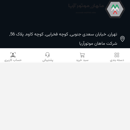
تهران, خیابان سعدی جنوبی, کوچه فخرایی, کوچه کاوه, پلاک 56,
شرکت ماهان موتورآریا
09100533887 / 02133933400
دسته بندی
سبد خرید
پشتیبانی
حساب کاربری
02133941528
sales@mahanmotor.com
دسترسی سریع