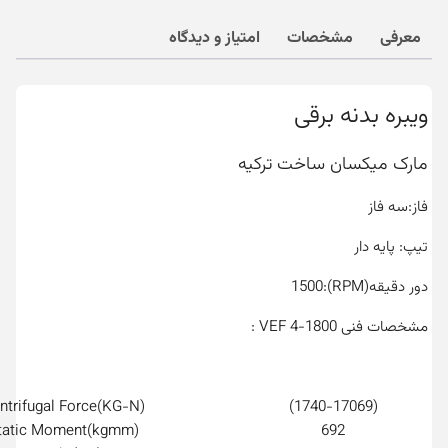
عدد
معرفی
مشخصات
امتیاز و دیدگاه
ویبره بدنه برقی
مارک میکسان ساخت ترکیه
فاز:سه فاز
تیپ: پایه دار
دور دقیقه(RPM):1500
مشخصات فنی VEF 4-1800 :
ntrifugal Force(KG-N)
(1740-17069)
tatic Moment(kgmm)
692