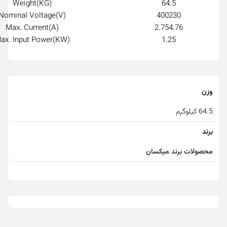
Weight(KG)
64.5
Nominal Voltage(V)
400230
Max. Current(A)
2.754.76
ax. Input Power(KW)
1.25
وزن
64.5 کیلوگرم
برند
محصولات برند میکسان