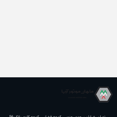
تهران, خیابان سعدی جنوبی, کوچه فخرایی, کوچه کاوه, پلاک 56,