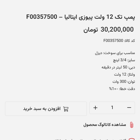
پمپ تک 12 ولت پیوزی ایتالیا – F00357500
30,200,000
تومان
کد کالا: F00357500
مناسب برای سوخت: دیزل
سایز: 3/4 اینچ
دبی: 50 لیتر در دقیقه
ولتاژ: 12 ولت
توان: 300 وات
دقت خطا: -+1%
افزودن به سبد خرید
پمپ
تک
مشاهده کاتالوگ محصول
12
ولت