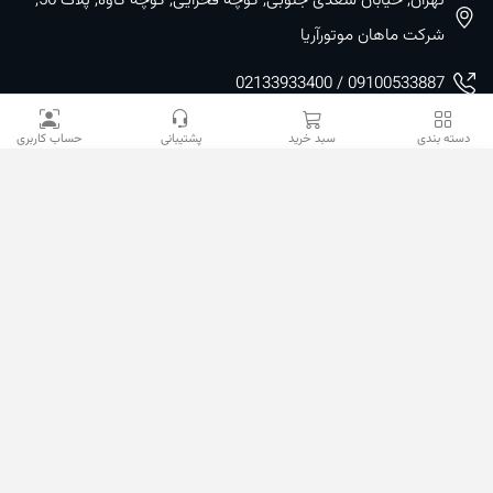
شرکت ماهان موتورآریا
09100533887 / 02133933400
02133941528
دسته بندی
سبد خرید
پشتیبانی
حساب کاربری
sales@mahanmotor.com
دسترسی سریع
خدمات مشتریان
نمادها و مجوزها