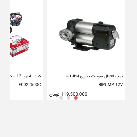
پمپ انتقال سوخت پیوزی ایتالیا –
کیت باطری 12 ولت
F0022500C
BIPUMP 12V
119,500,000
تومان
00