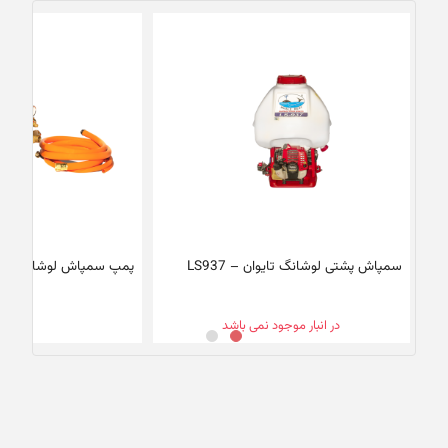
سمپاش پشتی لوشانگ تایوان – LS937
پمپ سمپاش لوشانگ تایوان 
در انبار موجود نمی باشد
برا