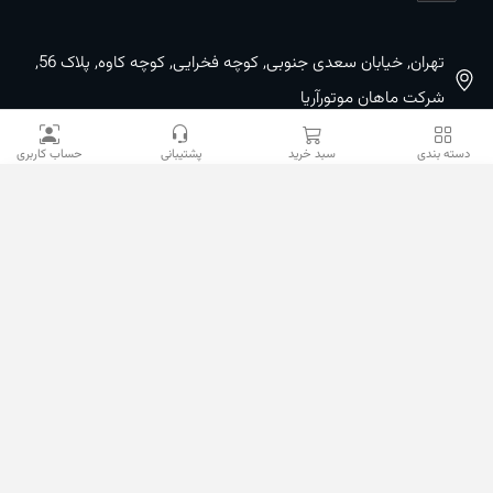
تهران, خیابان سعدی جنوبی, کوچه فخرایی, کوچه کاوه, پلاک 56,
شرکت ماهان موتورآریا
09100533887 / 02133933400
دسته بندی
سبد خرید
پشتیبانی
حساب کاربری
02133941528
sales@mahanmotor.com
دسترسی سریع
خدمات مشتریان