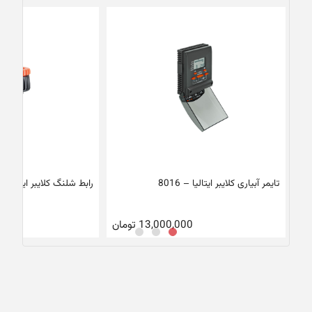
تایمر آبیاری کلایبر ایتالیا – 8016
رابط شلنگ کلایبر ایتالیا – 804
13,000,000
تومان