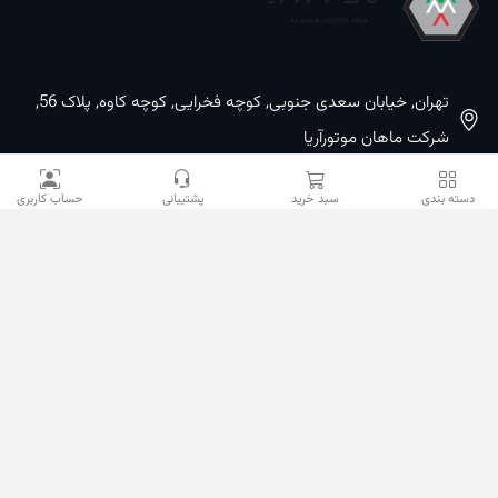
تهران, خیابان سعدی جنوبی, کوچه فخرایی, کوچه کاوه, پلاک 56,
شرکت ماهان موتورآریا
09100533887 / 02133933400
دسته بندی
سبد خرید
پشتیبانی
حساب کاربری
02133941528
sales@mahanmotor.com
دسترسی سریع
خدمات مشتریان