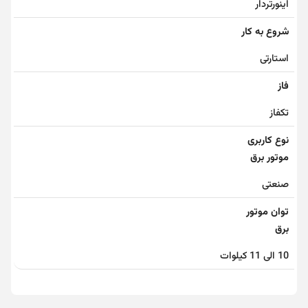
اینورتردار
شروع به کار
استارتی
فاز
تکفاز
نوع کاربری
موتور برق
صنعتی
توان موتور
برق
10 الی 11 کیلوات