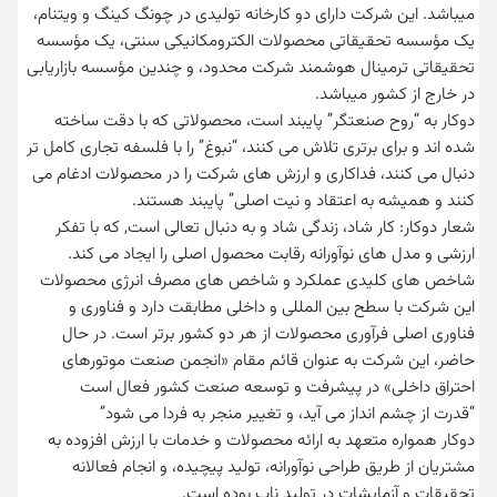
میباشد. این شرکت دارای دو کارخانه تولیدی در چونگ کینگ و ویتنام،
یک مؤسسه تحقیقاتی محصولات الکترومکانیکی سنتی، یک مؤسسه
تحقیقاتی ترمینال هوشمند شرکت محدود، و چندین مؤسسه بازاریابی
در خارج از کشور میباشد.
دوکار به “روح صنعتگر” پایبند است، محصولاتی که با دقت ساخته
شده اند و برای برتری تلاش می کنند، “نبوغ” را با فلسفه تجاری کامل تر
دنبال می کنند، فداکاری و ارزش های شرکت را در محصولات ادغام می
کنند و همیشه به اعتقاد و نیت اصلی” پایبند هستند.
شعار دوکار: کار شاد، زندگی شاد و به دنبال تعالی است, که با تفکر
ارزشی و مدل های نوآورانه رقابت محصول اصلی را ایجاد می کند.
شاخص های کلیدی عملکرد و شاخص های مصرف انرژی محصولات
این شرکت با سطح بین المللی و داخلی مطابقت دارد و فناوری و
فناوری اصلی فرآوری محصولات از هر دو کشور برتر است. در حال
حاضر، این شرکت به عنوان قائم مقام «انجمن صنعت موتورهای
احتراق داخلی» در پیشرفت و توسعه صنعت کشور فعال است
“قدرت از چشم انداز می آید، و تغییر منجر به فردا می شود”
دوکار همواره متعهد به ارائه محصولات و خدمات با ارزش افزوده به
مشتریان از طریق طراحی نوآورانه، تولید پیچیده، و انجام فعالانه
تحقیقات و آزمایشات در تولید ناب بوده است.