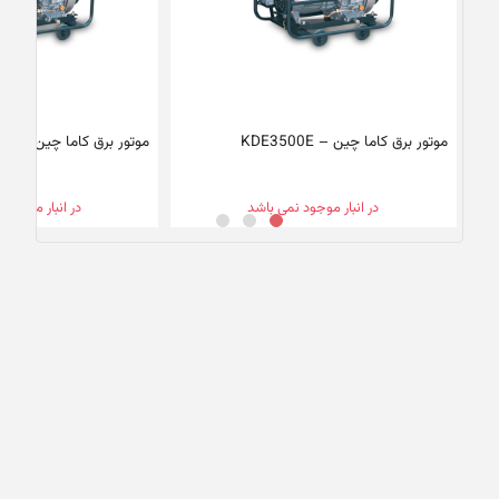
موتور برق کاما چین – KDE3500E
موتور برق کاما چین – KDE6500E
در انبار موجود نمی باشد
در انبار موجود 